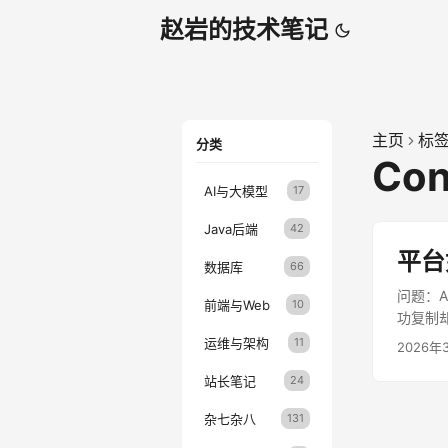
赵岩的技术笔记
主页
标
分类
Con
AI与大模型
17
Java后端
42
平台
数据库
66
问题：
前端与Web
10
功复制
问题出
运维与架构
11
2026年
文的支
站长笔记
24
台要解决
段演进 
杂七杂八
131
个阶段，