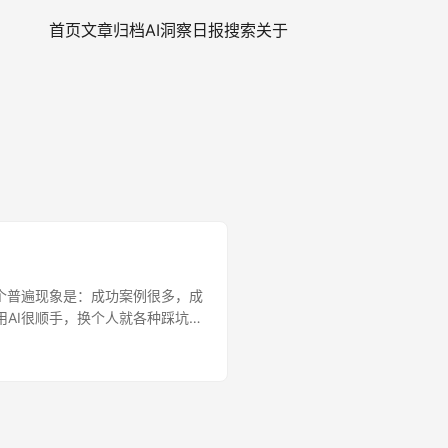
首页
文章
归档
AI洞察日报
搜索
关于
一个普遍现象是：成功案例很多，成
用AI很顺手，换个人就各种踩坑。
提问-生成代码，而是需要三层上下
致AI生成的代码无法落地。 平
rompt到Harness的三阶
024年初 核心理念：关注说什么 在这
、Step-by-step等技巧。