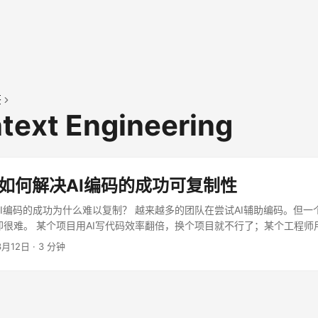
签
text Engineering
如何解决AI编码的成功可复制性
AI编码的成功为什么难以复制？ 越来越多的团队在尝试AI辅助编码。但
却很难。 某个项目用AI写代码效率翻倍，换个项目就不行了；某个工程师
在哪？ 本质是上下文的缺失，也是驾驭能力的缺失。 AI编码不是简单的
3月12日
·
3 分钟
撑：编程环境上下文、项目上下文、需求上下文。任何一层的缺失，都会导
的核心问题，就是让这三层上下文可复制，让AI可被有效驾驭。 理论基础：从P
第一阶段：Prompt Engineering（提示词工程） 时间：2022年底至2
所有主流的AI教程都着重讲解如何创建一个完美指令——角色扮演、Few-shot