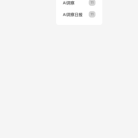
用户是
AI洞察
11
立的条件
注配置环
AI洞察日报
11
如何遣
构建信
定的上下
心理念：关
熟，新的
身，但
环境与机
Agent
Cons
过不变量
不同场景
Types
中的知
一张地图
数据：日
Veri
化。 具
赖是否合