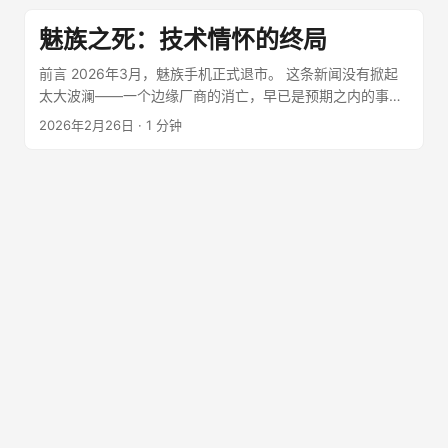
遇。 这不是技术问题，不是合规问题，甚至不是用户体验问
题。 这是商业本质。 一、入口之争：寸土不让 1.1 豆包手机
魅族之死：技术情怀的终局
想干什么？ 字节跳动推豆包手机，核心目的只有一个：当入
口。 想象一个场景： 用户不打开微信，直接对豆包说：“帮
前言 2026年3月，魅族手机正式退市。 这条新闻没有掀起
我订个外卖”、“给老王转100块”、“今天的新闻有什么？” 豆
太大波澜——一个边缘厂商的消亡，早已是预期之内的事。
包完成一切。 这对微信意味着什么？ 夺权。 微信的核心价
但对于经历过那个时代的人来说，这个句号画得有些沉重。
2026年2月26日
·
1 分钟
值是什么？不是聊天功能，不是朋友圈，不是小程序。 是14
从MP3到智能手机的浪漫 魅族的故事始于2003年。那时候
亿用户的入口。 用户每天打开的第一个App，决定了一切。
它做MP3播放器，是国内市场的龙头之一。创始人黄章是个
谁控制入口，谁就控制了流量分发权、商业变现权、数据主
产品偏执狂，对细节有近乎病态的苛求——这种气质后来也
权。 字节跳动想做这个"谁"。 腾讯能答应吗？ 当然不能。
延续到了手机上。 2009年，M8发布。它是国内第一部真正
1.2 为什么QClaw被捧，豆包被卡？ 答案已经呼之欲出：
意义上的智能手机，比小米早了两年。M9更是让魅族一战
QClaw姓腾讯，豆包姓字节。 不是因为技术好坏，不是因为
成名：深度定制的系统、retina屏幕、三星处理器——在那
合规问题，不是因为用户体验。 是因为入口控制权。
个"中华酷联"还在做运营商定制机的年代，魅族是少数认真
QClaw嵌入微信，入口仍在腾讯手里，流量仍在腾讯体系内
做产品的厂商。 它的系统叫Flyme，设计语言是"侘寂"——
流转。 豆包手机试图绕过微信，成为独立入口，把流量引向
一种日式美学，追求简约、克制、不完美的美感。这很魅
字节系。 前者是"内部赋能"，后者是"外部夺权"。 腾讯的选
族：小众、文艺、有点自我感动。 魅蓝的误判 2014年，小
择，顺理成章。 二、护城河逻辑：能生儿子，绝不养外人
米和荣耀崛起。魅族被逼到了墙角。 时任高级副总裁的李楠
2.1 微信为什么焦虑？ 表面看，微信如日中天：14亿用户，
推动成立了子品牌"魅蓝"，定位"青年良品"，主打性价比。
日活超10亿，几乎是中国人的"数字身份证"。 但马化腾比谁
2015年，魅族销量突破2000万台，其中魅蓝占了70%。这
都清楚：流量见顶，用户时长被瓜分。 抖音崛起，短视频抢
是魅族最后的高光时刻。 但魅蓝从未得到内部真正的重视。
走了用户时间； 小红书崛起，种草抢走了商业转化； 现在
2016年，魅族决定放弃销量导向，转向高端市场。它开始学