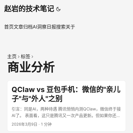
赵岩的技术笔记
首页
文章
归档
AI洞察日报
搜索
关于
主页
标签
商业分析
QClaw vs 豆包手机：微信的"亲儿
子"与"外人"之别
引言：同是AI，两种待遇 腾讯悄悄内测QClaw，微信终于接
AI了。 表面看，这只是腾讯又一次产品更新。但如果你还记
得半年前字节跳动推豆包手机时微信的态度——冷处理、功
2026年3月9日
·
1 分钟
能限制、入口不给——你就会意识到： 同样的AI，两种待