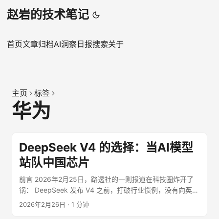
赵岩的技术笔记
首页
文章
归档
AI洞察日报
搜索
关于
主页
标签
华为
DeepSeek V4 的选择：当AI模型
站队中国芯片
前言 2026年2月25日，路透社的一则报道在科技圈炸开了
锅： DeepSeek 发布 V4 之前，打破行业惯例，没有向英伟
达和 AMD 提供早期访问权限，而是让华为等中国芯片厂商
2026年2月26日
·
1 分钟
提前数周开展适配工作。 这条新闻的分量，不在于技术突