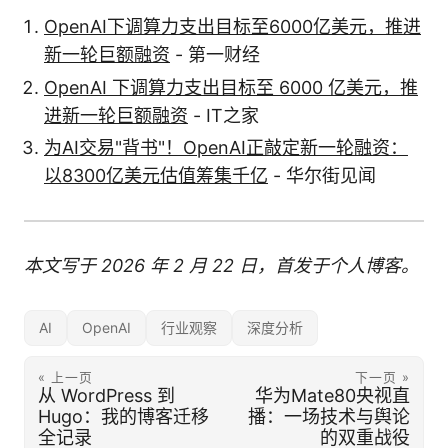
OpenAI下调算力支出目标至6000亿美元，推进
新一轮巨额融资
- 第一财经
OpenAI 下调算力支出目标至 6000 亿美元，推
进新一轮巨额融资
- IT之家
为AI交易"背书"！OpenAI正敲定新一轮融资：
以8300亿美元估值筹集千亿
- 华尔街见闻
本文写于 2026 年 2 月 22 日，首发于个人博客。
AI
OpenAI
行业观察
深度分析
« 上一页
下一页 »
从 WordPress 到
华为Mate80央视直
Hugo：我的博客迁移
播：一场技术与舆论
全记录
的双重战役