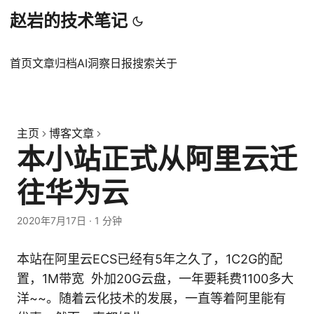
赵岩的技术笔记
首页
文章
归档
AI洞察日报
搜索
关于
主页
博客文章
本小站正式从阿里云迁
往华为云
2020年7月17日
·
1 分钟
本站在阿里云ECS已经有5年之久了，1C2G的配
置，1M带宽 外加20G云盘，一年要耗费1100多大
洋~~。随着云化技术的发展，一直等着阿里能有