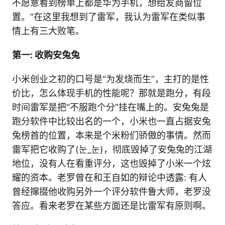
不愿意看到榜单上都是华为手机，想给友商留位
置。”在这里我想到了雷军，我认为雷军在类似事
情上有三大败笔。
第一: 收购安兔兔
小米创业之初的口号是“为发烧而生”，主打的是性
价比，怎么体现手机的性能呢？那就是跑分，有段
时间雷军是把“不服跑个分”挂在嘴上的。安兔兔是
跑分软件中比较出名的一个，小米也一直占据安兔
兔榜首的位置，本来是个米粉们骄傲的事情。然而
雷军把它收购了(눈_눈)，彻底毁掉了安兔兔的江湖
地位，没有人在看重评分，这也毁掉了小米一个炫
耀的资本。老罗曾在和王自如的辩论中透露: 有人
曾经撺掇他收购另外一个评分软件鲁大师，老罗没
答应。看来老罗在某些方面还是比雷军有原则啊。