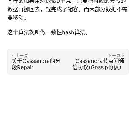
同样的如果用想退役D节点，只要把对应的分段的
数据再挪回去，就完成了缩容。而大部分数据不需
要移动。
这个算法就叫做一致性hash算法。
« 上一页
下一页 »
关于Cassandra的分
Cassandra节点间通
段Repair
信协议(Gossip协议）
© 2026 赵岩的技术笔记
·
苏ICP备14014325号-1
·
Powered by
Hugo
·