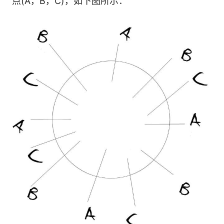
点(A，B，C)，如下图所示：