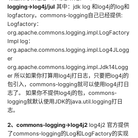
logging->log4j/jul
其中：jdk log 和log4j的log和
logfactory。commons-logging自己已经提供:
Logfactory：
org.apache.commons.logging.impl.LogFactory
Impl log：
org.apache.commons.logging.impl.Log4JLogg
er
org.apache.commons.logging.impl.Jdk14Logg
er 所以如果你打算用log4j打日志，只要把log4j的
包引入，commons-logging就可以使用log4j打日
志了。 如果你不提供log4j的包，commons-
logging就默认使用JDK的java.util.logging打日
志。
2、commons-logging->log4j2
log4j2 官方提供
了commons-logging的Log和LogFactory的实现