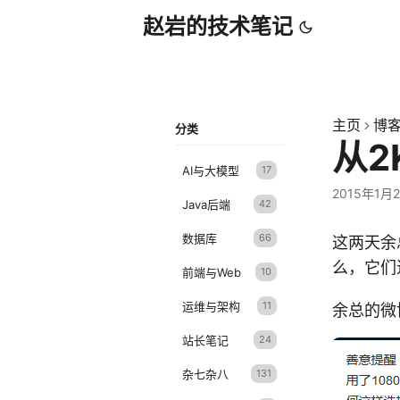
赵岩的技术笔记
主页
博
分类
从
AI与大模型
17
2015年1月
Java后端
42
数据库
66
这两天余
么，它们
前端与Web
10
运维与架构
11
余总的微
站长笔记
24
杂七杂八
131