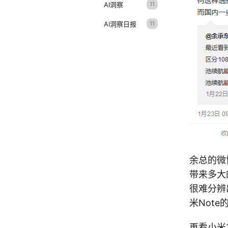
AI洞察
11
AI洞察日报
11
余总的微
带来多大
很难分辨
米Not
再看小米