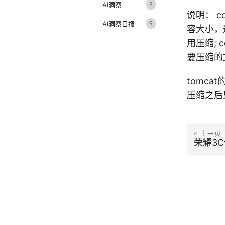
AI洞察
8
说明： co
AI洞察日报
9
容大小，这里
用压缩; com
要压缩的文
tomcat
压缩之后
« 上一页
荣耀3