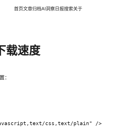
首页
文章
归档
AI洞察日报
搜索
关于
件下载速度
配置：
avascript,text/css,text/plain" />