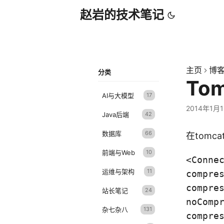
赵岩的技术笔记
主页
博
分类
To
AI与大模型
17
2014年1月
Java后端
42
数据库
66
在tomca
前端与Web
10
<Connec
运维与架构
11
compres
compres
站长笔记
24
noCompr
杂七杂八
131
compre