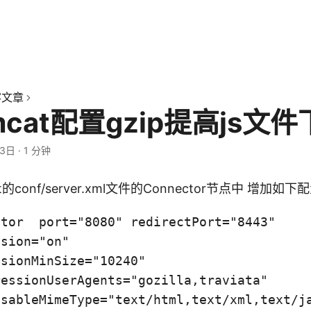
客文章
mcat配置gzip提高js文
13日
·
1 分钟
t的conf/server.xml文件的Connector节点中 增加如下
tor  port="8080" redirectPort="8443" 

sion="on"

sionMinSize="10240"

essionUserAgents="gozilla,traviata"

ssableMimeType="text/html,text/xml,text/j