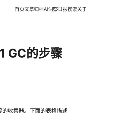
首页
文章
归档
AI洞察日报
搜索
关于
G1 GC的步骤
暂停的收集器。下面的表格描述