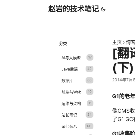
赵岩的技术笔记
主页
博
分类
[翻
AI与大模型
17
(下)
Java后端
42
2014年7月
数据库
66
前端与Web
10
G1的老
运维与架构
11
像CMS
站长笔记
24
了G1 
杂七杂八
131
G1收集