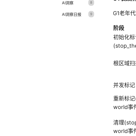
AI洞察
8
G1老年
AI洞察日报
9
阶段
初始化标
(stop_t
根区域扫
并发标记
重新标记(s
world事
清理(stop
world