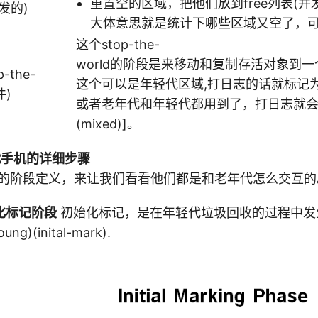
重置空的区域，把他们放到free列表(并
发的)
大体意思就是统计下哪些区域又空了，可
这个stop-the-
world的阶段是来移动和复制存活对象到
-the-
这个可以是年轻代区域,打日志的话就标记为 [GC 
件)
或者老年代和年轻代都用到了，打日志就会标记
(mixed)]。
代手机的详细步骤
的阶段定义，来让我们看看他们都是和老年代怎么交互的
化标记阶段
初始化标记，是在年轻代垃圾回收的过程中发
oung)(inital-mark).