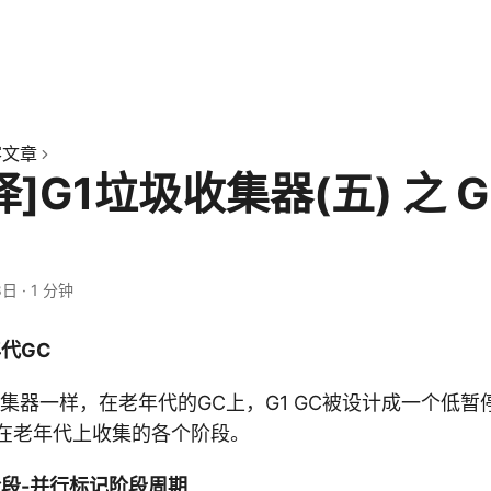
客文章
译]G1垃圾收集器(五) 之 
8日
·
1 分钟
年代GC
收集器一样，在老年代的GC上，G1 GC被设计成一个低
GC在老年代上收集的各个阶段。
阶段-并行标记阶段周期