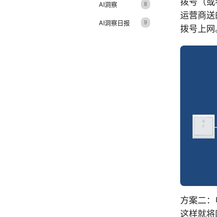
拨号（或
AI洞察
8
运营商送
AI洞察日报
9
拨号上网
方案二：
这样就将