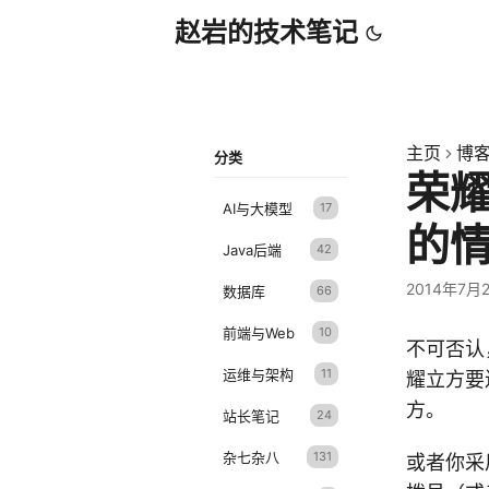
赵岩的技术笔记
主页
博
分类
荣
AI与大模型
17
的情
Java后端
42
2014年7月
数据库
66
前端与Web
10
不可否认
运维与架构
11
耀立方要
方。
站长笔记
24
杂七杂八
131
或者你采