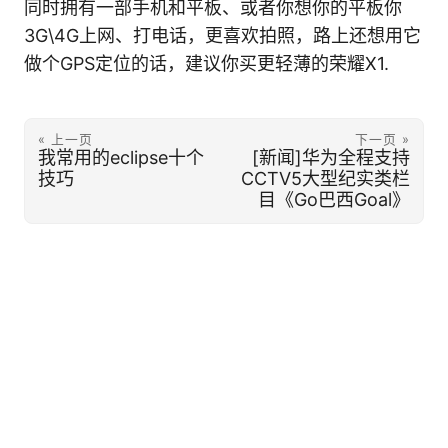
同时拥有一部手机和平板、或者你想你的平板你
3G\4G上网、打电话，更喜欢拍照，路上还想用它
做个GPS定位的话，建议你买更轻薄的荣耀X1.
« 上一页
下一页 »
我常用的eclipse十个
[新闻]华为全程支持
技巧
CCTV5大型纪实类栏
目《Go巴西Goal》
© 2026 赵岩的技术笔记
·
苏ICP备14014325号-1
·
Powered by
Hugo
·
Theme
PaperMod