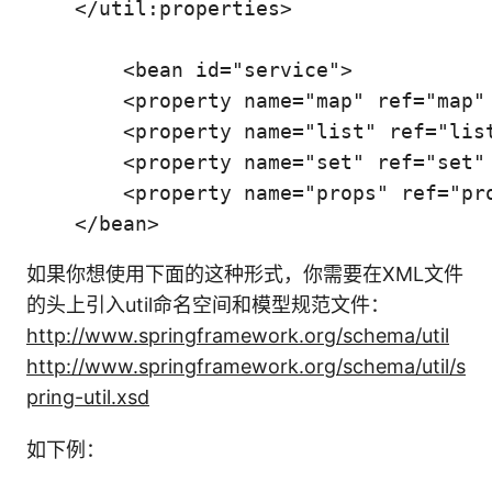
    </util:properties>

        <bean id="service">

        <property name="map" ref="map" 
        <property name="list" ref="list
        <property name="set" ref="set" 
        <property name="props" ref="pro
    </bean>
如果你想使用下面的这种形式，你需要在XML文件
的头上引入util命名空间和模型规范文件：
http://www.springframework.org/schema/util
http://www.springframework.org/schema/util/s
pring-util.xsd
如下例：