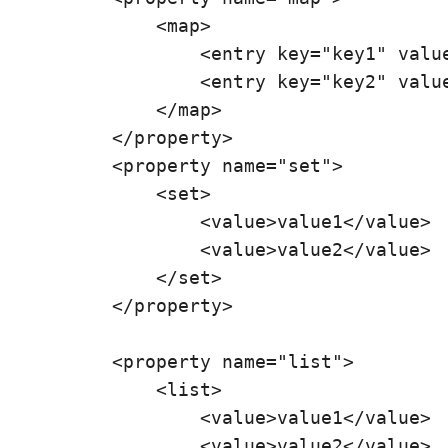
            <map>

                <entry key="key1" value
                <entry key="key2" value
            </map>

        </property>

        <property name="set">

            <set>

                <value>value1</value>

                <value>value2</value>

            </set>

        </property>

        <property name="list">

            <list>

                <value>value1</value>

                <value>value2</value>  