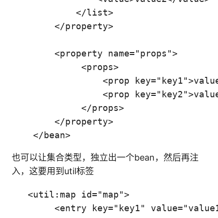
            </list>

        </property>

        <property name="props">

             <props>

                 <prop key="key1">value
                 <prop key="key2">value
             </props>

        </property>

    </bean>
也可以让集合类型，独立出一个bean，然后再注
入，这要用到util标签
   <util:map id="map">

        <entry key="key1" value="value1