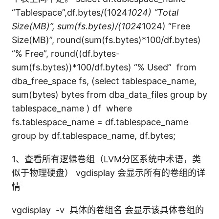
“Tablespace”,df.bytes/(1024
1024) “Total
Size(MB)”, sum(fs.bytes)/(1024
1024) “Free
Size(MB)”, round(sum(fs.bytes)*100/df.bytes)
“% Free”, round((df.bytes-
sum(fs.bytes))*100/df.bytes) “% Used” from
dba_free_space fs, (select tablespace_name,
sum(bytes) bytes from dba_data_files group by
tablespace_name ) df where
fs.tablespace_name = df.tablespace_name
group by df.tablespace_name, df.bytes;
1、查看所有逻辑卷组（LVM分区系统中术语，类
似于物理硬盘） vgdisplay 会显示所有的卷组的详
情
vgdisplay -v 具体的卷组名 会显示该具体卷组的